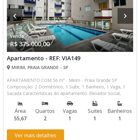
Venda
R$ 375.000,00
Apartamento - REF: VIA149
MIRIM, PRAIA GRANDE - SP
APARTAMENTO COM 56 m² - Mirim - Praia Grande SP
Composição: 2 Dormitórios, 1 Suíte, 1 Banheiro, 1 Vaga, 1
Sacada Características do apartamento: Elevador Social,
Elevador de Serviço, Acessibilidade, Piscina, Salão de Jogos,
Salão de Festas, Espaço Gourmet, Academia, Churrasqueira
Área
Quartos
Vagas
Suites
Banheiros
Aceita Financiamento Bancário * Os valores e disponibilidade
55,67
2
1
1
1
podem ser alterados sem prévio aviso. Favor verificar
entrando em contato com nossa equipe
Ver mais detalhes