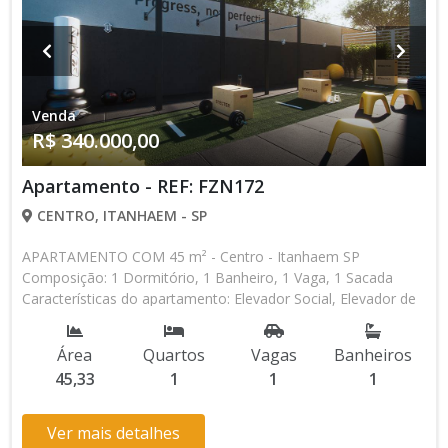
Venda
R$ 340.000,00
Apartamento - REF: FZN172
CENTRO, ITANHAEM - SP
APARTAMENTO COM 45 m² - Centro - Itanhaem SP
Composição: 1 Dormitório, 1 Banheiro, 1 Vaga, 1 Sacada
Características do apartamento: Elevador Social, Elevador de
Serviço, Acessibilidade, Portão Automático, Circuito Fechado
TV, Piscina, Piscina Infantil, Sauna, Salão de Jogos, Salão de
Área
Quartos
Vagas
Banheiros
Festas, Espaço Kids, Espaço Gourmet, Academia Aceita
45,33
1
1
1
Financiamento Direto com a Construtora Lançamento, Em
Obras Entrada de R$ 102.000,00 100 Parcelas Mensais de R$
2.040,00 8 Parcelas Anuais de R$ 4.250,00 R$ 34.000,00
Ver mais detalhes
Entrega das Chaves R$ 340.000,00 valor Total * Os valores e