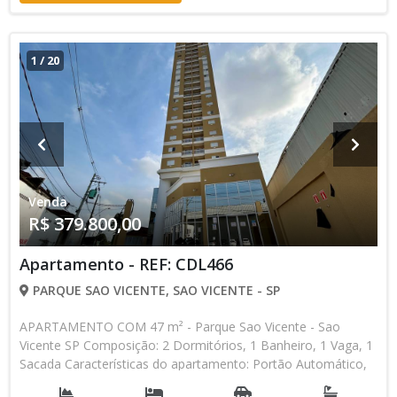
1
/
20
Venda
R$ 379.800,00
Apartamento - REF: CDL466
PARQUE SAO VICENTE, SAO VICENTE - SP
APARTAMENTO COM 47 m² - Parque Sao Vicente - Sao
Vicente SP Composição: 2 Dormitórios, 1 Banheiro, 1 Vaga, 1
Sacada Características do apartamento: Portão Automático,
Piscina, Salão de Jogos, Salão de Festas, Espaço Kids Aceita