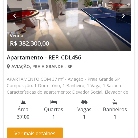
Venda
R$ 382.300,00
Apartamento - REF: CDL456
AVIAÇÃO, PRAIA GRANDE - SP
APARTAMENTO COM 37 m² - Aviação - Praia Grande SP
Composição: 1 Dormitório, 1 Banheiro, 1 Vaga, 1 Sacada
Características do apartamento: Elevador Social, Elevador de
Serviço, Portão Automático, Lavanderia, Piscina, Piscina
Infantil, Salão de Jogos, Espaço Kids Aceita Financiamento
Área
Quartos
Vagas
Banheiros
Direto com a Construtora Lançamento, Em Obras * Os
37,00
1
1
1
valores e disponibilidade podem ser alterados sem prévio
aviso. Favor verificar entrando em contato com nossa equipe
Ver mais detalhes