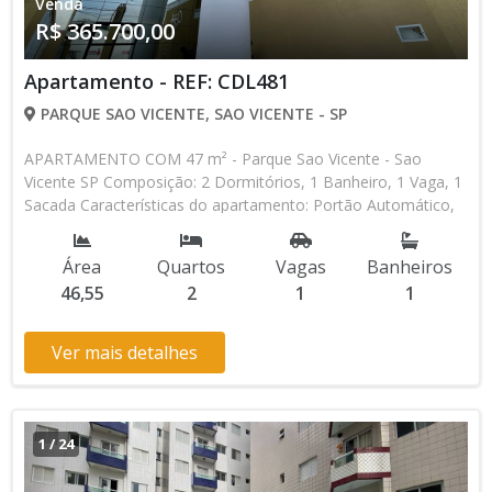
Venda
R$ 365.700,00
Apartamento - REF: CDL481
PARQUE SAO VICENTE, SAO VICENTE - SP
APARTAMENTO COM 47 m² - Parque Sao Vicente - Sao
Vicente SP Composição: 2 Dormitórios, 1 Banheiro, 1 Vaga, 1
Sacada Características do apartamento: Portão Automático,
Piscina, Salão de Jogos, Salão de Festas, Espaço Kids Aceita
Financiamento Bancário Lançamento, Pronto para Morar *
Área
Quartos
Vagas
Banheiros
Os valores e disponibilidade podem ser alterados sem prévio
46,55
2
1
1
aviso. Favor verificar entrando em contato com nossa equipe
Ver mais detalhes
1
/
24