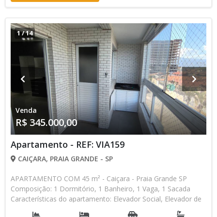
disponibilidade podem ser alterados sem prévio aviso. Favor
verificar entrando em contato com nossa equipe
1
/
14
Venda
R$ 345.000,00
Apartamento - REF: VIA159
CAIÇARA, PRAIA GRANDE - SP
APARTAMENTO COM 45 m² - Caiçara - Praia Grande SP
Composição: 1 Dormitório, 1 Banheiro, 1 Vaga, 1 Sacada
Características do apartamento: Elevador Social, Elevador de
Serviço, Acessibilidade, Interfone, Piscina, Sauna, Salão de