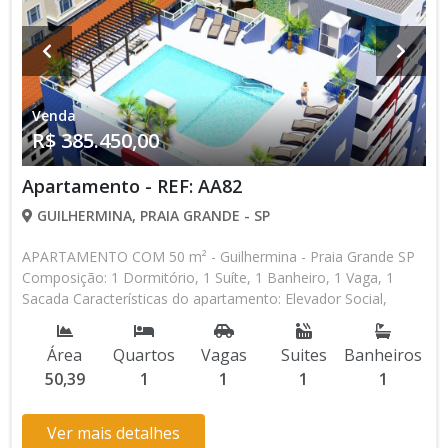
Venda
R$ 385.450,00
Apartamento - REF: AA82
GUILHERMINA, PRAIA GRANDE - SP
APARTAMENTO COM 50 m² - Guilhermina - Praia Grande SP
Composição: 1 Dormitório, 1 Suíte, 1 Banheiro, 1 Vaga, 1
Sacada Características do apartamento: Elevador Social,
Elevador de Serviço, Acessibilidade, Portão Automático, Água
Individual, Piscina, Sauna, Salão de Jogos, Salão de Festas,
Área
Quartos
Vagas
Suites
Banheiros
Espaço Kids, Espaço Gourmet, Academia, Churrasqueira,
50,39
1
1
1
1
Lazer no terraço Aceita Financiamento Bancário Lançamento,
Em Obras Entrada de R$ 80.950,00 R$ 385.450,00 valor Total
* Os valores e disponibilidade podem ser alterados sem
Ver mais detalhes
prévio aviso. Favor verificar entrando em contato com nossa