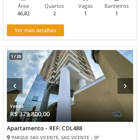
Financiamento Bancário Lançamento, Pronto para Morar *
Área
Quartos
Vagas
Banheiros
Os valores e disponibilidade podem ser alterados sem prévio
46,82
2
1
1
aviso. Favor verificar entrando em contato com nossa equipe
Ver mais detalhes
1
/
20
Venda
R$ 379.800,00
Apartamento - REF: CDL488
PARQUE SAO VICENTE, SAO VICENTE - SP