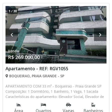
oferecendo a você uma infraestrutura completa, com
shoppings, escolas, hospitais e uma ampla gama de serviços.
1
/
30
- Fácil acesso ao transporte público, incluindo a estação de
metrô Tucuruvi, facilitando o deslocamento para qualquer
parte da cidade. - Qualidade de vida, com áreas verdes,
parques e opções de lazer ao ar livre. Não perca a
oportunidade de morar em um lugar onde o conforto e a
praticidade andam lado a lado! Agende já uma visita e
descubra seu novo lar no Tucuruvi!
Venda
R$ 269.000,00
Apartamento - REF: RGV1055
BOQUEIRAO, PRAIA GRANDE - SP
APARTAMENTO COM 33 m² - Boqueirao - Praia Grande SP
Composição: 1 Dormitório, 1 Banheiro, 1 Vaga, 1 Sacada
Características do apartamento: Elevador Social, Elevador de
Serviço, Piscina, Salão de Jogos, Salão de Festas * Os valores
e disponibilidade podem ser alterados sem prévio aviso. Favor
Área
Quartos
Vagas
Banheiros