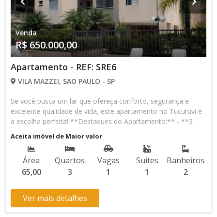
Venda
R$ 650.000,00
Apartamento - REF: SRE6
VILA MAZZEI, SAO PAULO - SP
Se você busca um lar que ofereça conforto, segurança e
excelente qualidade de vida, este apartamento no Tucuruvi é
a escolha perfeita! **Destaques do Apartamento:** - **3
Dormitórios**, incluindo 1 suíte, ideal para sua família. -
Aceita imóvel de Maior valor
Totalmente **reformado**, com piso em porcelanato de
alta qualidade, proporcionando elegância e praticidade. -
Área
Quartos
Vagas
Suites
Banheiros
**Área de lazer completa**: Piscina para relaxar nos dias
65,00
3
1
1
2
quentes, churrasqueira e forno de pizza para momentos
inesquecíveis com amigos e familiares. - **Salão de festas**
e **academia** para o seu bem-estar e diversão sem
Ver mais detalhes
precisar sair de casa. **Vantagens da Localização:** -
**Tucuruvi** é uma região em constante valorização,