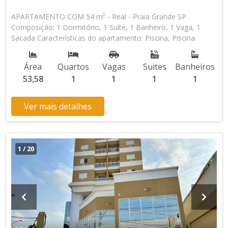
APARTAMENTO COM 54 m² - Real - Praia Grande SP
Composição: 1 Dormitório, 1 Suíte, 1 Banheiro, 1 Vaga, 1
Sacada Características do apartamento: Piscina, Piscina
Infantil, Sauna, Salão de Jogos, Salão de Festas, Quadra,
Espaço Kids, Espaço Gourmet, Cinema, Academia Aceita
Área
Quartos
Vagas
Suites
Banheiros
Financiamento Direto com a Construtora Lançamento,
53,58
1
1
1
1
Pronto para Morar Entrada de R$ 191.675,93 100 Parcelas
Mensais de R$ 1.533,41 8 Parcelas Anuais de R$ 4.791,90 R$
383.351,85 valor Total * Os valores e disponibilidade podem
Ver mais detalhes
ser alterados sem prévio aviso. Favor verificar entrando em
contato com nossa equipe
1
/
20