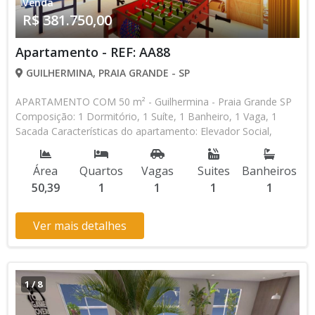
Venda
R$ 381.750,00
Apartamento - REF: AA88
GUILHERMINA, PRAIA GRANDE - SP
APARTAMENTO COM 50 m² - Guilhermina - Praia Grande SP
Composição: 1 Dormitório, 1 Suíte, 1 Banheiro, 1 Vaga, 1
Sacada Características do apartamento: Elevador Social,
Elevador de Serviço, Acessibilidade, Portão Automático, Água
Individual, Piscina, Sauna, Salão de Jogos, Salão de Festas,
Área
Quartos
Vagas
Suites
Banheiros
Espaço Kids, Espaço Gourmet, Academia, Churrasqueira
50,39
1
1
1
1
Aceita Financiamento Bancário Lançamento, Em Obras
Entrada de R$ 80.150,00 R$ 381.750,00 valor Total * Os
valores e disponibilidade podem ser alterados sem prévio
Ver mais detalhes
aviso. Favor verificar entrando em contato com nossa equipe
1
/
8