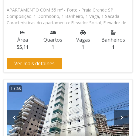
APARTAMENTO COM 55 m² - Forte - Praia Grande SP
Composição: 1 Dormitório, 1 Banheiro, 1 Vaga, 1 Sacada
Características do apartamento: Elevador Social, Elevador de
Serviço, Piscina, Salão de Jogos, Salão de Festas, Espaço
Gourmet * Os valores e disponibilidade podem ser alterados
Área
Quartos
Vagas
Banheiros
sem prévio aviso. Favor verificar entrando em contato com
55,11
1
1
1
nossa equipe
Ver mais detalhes
1
/
26