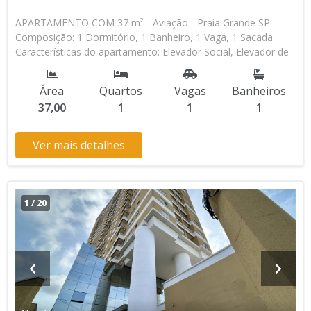
APARTAMENTO COM 37 m² - Aviação - Praia Grande SP
Composição: 1 Dormitório, 1 Banheiro, 1 Vaga, 1 Sacada
Características do apartamento: Elevador Social, Elevador de
Serviço, Portão Automático, Lavanderia, Piscina, Piscina
Infantil, Salão de Jogos, Espaço Kids Aceita Financiamento
Área
Quartos
Vagas
Banheiros
Direto com a Construtora Lançamento, Em Obras Entrada de
37,00
1
1
1
R$ 20.000,00 144 Parcelas Mensais de R$ 1.806,47 R$
40.000,00 Entrega das Chaves R$ 353.100,00 valor Total * Os
valores e disponibilidade podem ser alterados sem prévio
Ver mais detalhes
aviso. Favor verificar entrando em contato com nossa equipe
1
/
20