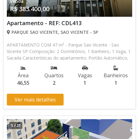
Venda
R$ 383.400,00
Apartamento - REF: CDL413
PARQUE SAO VICENTE, SAO VICENTE - SP
APARTAMENTO COM 47 m² - Parque Sao Vicente - Sao
Vicente SP Composição: 2 Dormitórios, 1 Banheiro, 1 Vaga, 1
Sacada Características do apartamento: Portão Automático,
Piscina, Salão de Jogos, Salão de Festas, Espaço Kids Aceita
Financiamento Bancário Lançamento, Pronto para Morar *
Área
Quartos
Vagas
Banheiros
Os valores e disponibilidade podem ser alterados sem prévio
46,55
2
1
1
aviso. Favor verificar entrando em contato com nossa equipe
Ver mais detalhes
1
/
21