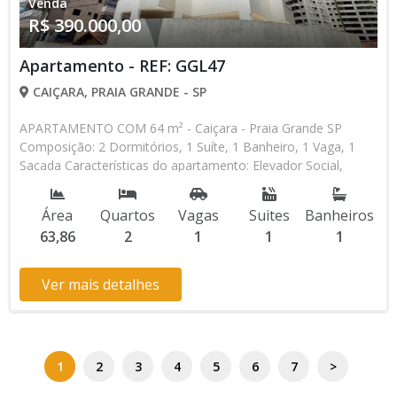
Venda
R$ 390.000,00
Apartamento - REF: GGL47
CAIÇARA, PRAIA GRANDE - SP
APARTAMENTO COM 64 m² - Caiçara - Praia Grande SP
Composição: 2 Dormitórios, 1 Suíte, 1 Banheiro, 1 Vaga, 1
Sacada Características do apartamento: Elevador Social,
Elevador de Serviço, Acessibilidade, Portaria 24h, Piscina,
Sauna, Salão de Jogos, Salão de Festas, Academia,
Área
Quartos
Vagas
Suites
Banheiros
Churrasqueira, Lazer no terraço * Os valores e disponibilidade
63,86
2
1
1
1
podem ser alterados sem prévio aviso. Favor verificar
entrando em contato com nossa equipe
Ver mais detalhes
1
2
3
4
5
6
7
>