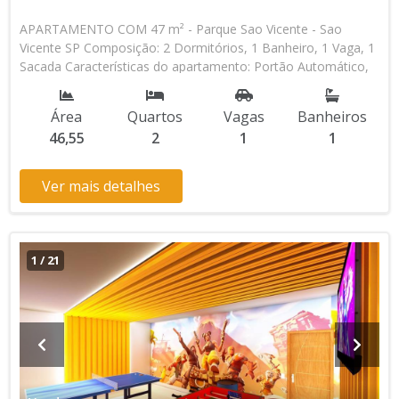
APARTAMENTO COM 47 m² - Parque Sao Vicente - Sao
Vicente SP Composição: 2 Dormitórios, 1 Banheiro, 1 Vaga, 1
Sacada Características do apartamento: Portão Automático,
Piscina, Salão de Jogos, Salão de Festas, Espaço Kids Aceita
Financiamento Bancário Lançamento, Pronto para Morar *
Área
Quartos
Vagas
Banheiros
Os valores e disponibilidade podem ser alterados sem prévio
46,55
2
1
1
aviso. Favor verificar entrando em contato com nossa equipe
Ver mais detalhes
1
/
21