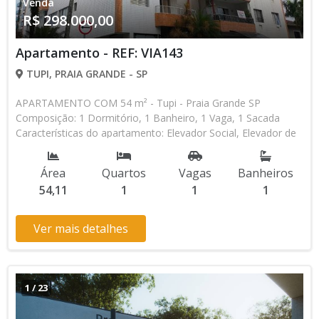
Venda
R$ 298.000,00
Apartamento - REF: VIA143
TUPI, PRAIA GRANDE - SP
APARTAMENTO COM 54 m² - Tupi - Praia Grande SP
Composição: 1 Dormitório, 1 Banheiro, 1 Vaga, 1 Sacada
Características do apartamento: Elevador Social, Elevador de
Serviço, Piscina, Salão de Jogos, Salão de Festas,
Churrasqueira Aceita Financiamento Bancário * Os valores e
Área
Quartos
Vagas
Banheiros
disponibilidade podem ser alterados sem prévio aviso. Favor
54,11
1
1
1
verificar entrando em contato com nossa equipe
Ver mais detalhes
1
/
23