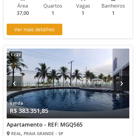
Infantil, Salão de Jogos, Espaço Kids Aceita Financiamento
Área
Quartos
Vagas
Banheiros
Direto com a Construtora Lançamento, Em Obras * Os
37,00
1
1
1
valores e disponibilidade podem ser alterados sem prévio
aviso. Favor verificar entrando em contato com nossa equipe
Ver mais detalhes
1
/
27
Venda
R$ 383.351,85
Apartamento - REF: MGQ565
REAL, PRAIA GRANDE - SP