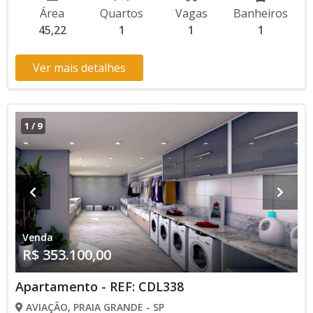
Jogos, Salão de Festas, Espaço Kids, Espaço Gourmet,
Área
Quartos
Vagas
Banheiros
Academia, Churrasqueira Aceita Financiamento Bancário * Os
45,22
1
1
1
valores e disponibilidade podem ser alterados sem prévio
aviso. Favor verificar entrando em contato com nossa equipe
Ver mais detalhes
1
/
9
Venda
R$ 353.100,00
Apartamento - REF: CDL338
AVIAÇÃO, PRAIA GRANDE - SP