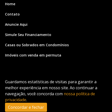
Home
Contato
Anuncie Aqui
Simule Seu Financiamento
Casas ou Sobrados em Condomínios
Imóveis com venda em permuta
Imóveis com Vista para o Mar
Apartamentos em Andar Alto
Guardamos estatísticas de visitas para garantir a
Casa com piscina
melhor experiência em nosso site. Ao continuar a
navegação, você concorda com
nossa política de
Apartamento com piscina
privacidade
.
Condomínio fechado
Concordar e fechar
2