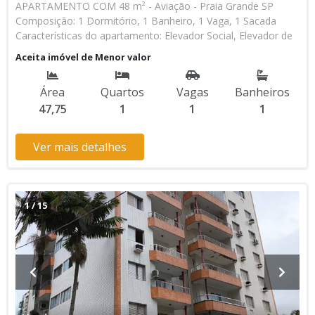
APARTAMENTO COM 48 m² - Aviação - Praia Grande SP
Composição: 1 Dormitório, 1 Banheiro, 1 Vaga, 1 Sacada
Características do apartamento: Elevador Social, Elevador de
Serviço, Acessibilidade, Piscina, Sauna, Salão de Jogos, Salão
Aceita imóvel de Menor valor
de Festas, Quadra, Espaço Kids, Espaço Gourmet, Academia,
Churrasqueira Aceita Financiamento Bancário * Os valores e
Área
Quartos
Vagas
Banheiros
disponibilidade podem ser alterados sem prévio aviso. Favor
47,75
1
1
1
verificar entrando em contato com nossa equipe
Ver mais detalhes
1
/
15