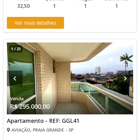
verificar entrando em contato com nossa equipe
32,50
1
1
1
Ver mais detalhes
1
/
21
Venda
R$ 295.000,00
Apartamento - REF: GGL41
AVIAÇÃO, PRAIA GRANDE - SP