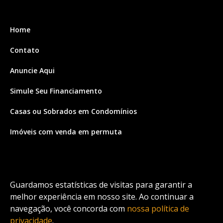
Home
Contato
Anuncie Aqui
Simule Seu Financiamento
Casas ou Sobrados em Condomínios
Imóveis com venda em permuta
Imóveis com Vista para o Mar
Apartamentos em Andar Alto
Guardamos estatísticas de visitas para garantir a
Casa com piscina
melhor experiência em nosso site. Ao continuar a
navegação, você concorda com
nossa política de
Apartamento com piscina
privacidade
.