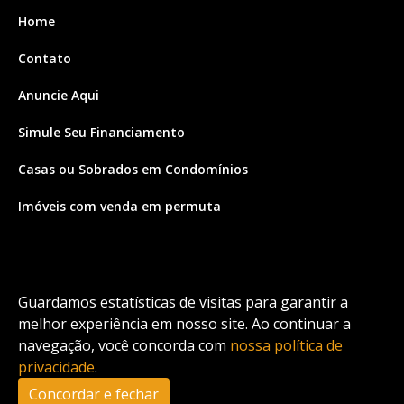
Home
Contato
Anuncie Aqui
Simule Seu Financiamento
Casas ou Sobrados em Condomínios
Imóveis com venda em permuta
Imóveis com Vista para o Mar
Apartamentos em Andar Alto
Guardamos estatísticas de visitas para garantir a
Casa com piscina
melhor experiência em nosso site. Ao continuar a
navegação, você concorda com
nossa política de
Apartamento com piscina
privacidade
.
Condomínio fechado
Concordar e fechar