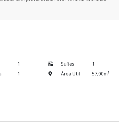
1
Suítes
1
a
1
Área Útil
57,00m²