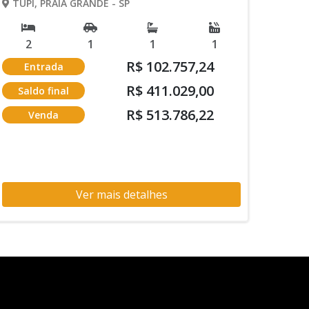
TUPI, PRAIA GRANDE - SP
2
1
1
1
R$ 102.757,24
Entrada
R$ 411.029,00
Saldo final
R$ 513.786,22
Venda
Ver mais detalhes