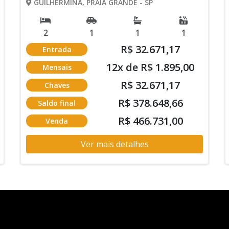
GUILHERMINA, PRAIA GRANDE - SP
2
1
1
1
R$ 32.671,17
Entrada
12x de R$ 1.895,00
Mensais
R$ 32.671,17
Chaves
R$ 378.648,66
Saldo final
R$ 466.731,00
Venda
Ver mais detalhes