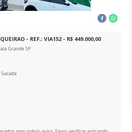
IRAO - REF.: VIA152 - R$ 449.000,00
aia Grande SP
1 Sacada
erados sem prévio aviso. Favor verificar entrando