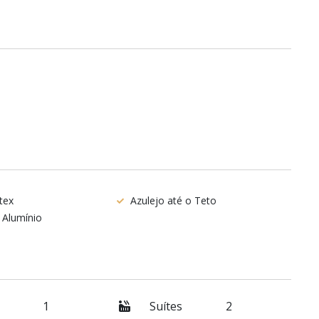
tex
Azulejo até o Teto
 Alumínio
1
Suítes
2